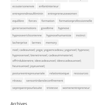
ecoutersonenvie
enfantinterieur
entreprendreauféminin
entrepreneusewomen
equilibre
forces
formation
formationprofessionnelle
gerersesemotions
goodtime
hypnose
hypnoseericksonienne
hypnosehumaniste
instinct
lacherprise
larmes
memory
noel; cadeaunoel; yoga; yogaencadeau; yoganoel; hypnose;
hypnosenoel; bienetrenoel; cadeauimmateriel;
offrirdubienetre; ideecadeaunoel; ideescadeauxnoel;
heureuxnoel; joyeuxnoel;
postureentrepreunariale
relationtoxique
ressources
réseau
sensortirdansleconfinement
sepreparerpourlasuite
tristesse
womenentrepreneur
Archives