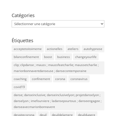
Catégories
Catégories
Étiquettes
acceptetoitoimeme
actionelles
ateliers
autohypnose
bilanconfinement
boost
business
changeyourlife
clip; clipdanse ; mauss ; maussfeatcharlie; maussetcharlie ;
marionbonnaventdanseuse ; dansecontemporaine
coaching
confinement
corona
coronavirus
covid19
danse; danseinclusive; danseinclusivelyon; projetdanselyon ;
danselyon ; imefourviere ; ladansepourtous ; danseengagee ;
danseavecmarionbonnavent
despitecorona
deuil
deuildelamere
deuildupere