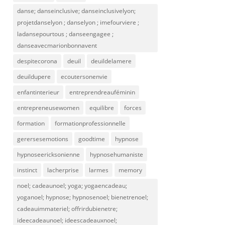
danse; danseinclusive; danseinclusivelyon;
projetdanselyon ; danselyon ; imefourviere ;
ladansepourtous ; danseengagee ;
danseavecmarionbonnavent
despitecorona
deuil
deuildelamere
deuildupere
ecoutersonenvie
enfantinterieur
entreprendreauféminin
entrepreneusewomen
equilibre
forces
formation
formationprofessionnelle
gerersesemotions
goodtime
hypnose
hypnoseericksonienne
hypnosehumaniste
instinct
lacherprise
larmes
memory
noel; cadeaunoel; yoga; yogaencadeau;
yoganoel; hypnose; hypnosenoel; bienetrenoel;
cadeauimmateriel; offrirdubienetre;
ideecadeaunoel; ideescadeauxnoel;