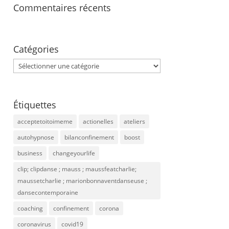
Commentaires récents
Catégories
Catégories
Étiquettes
acceptetoitoimeme
actionelles
ateliers
autohypnose
bilanconfinement
boost
business
changeyourlife
clip; clipdanse ; mauss ; maussfeatcharlie;
maussetcharlie ; marionbonnaventdanseuse ;
dansecontemporaine
coaching
confinement
corona
coronavirus
covid19