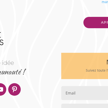
mar
AP
 idée
unauté !
Suivez toute 